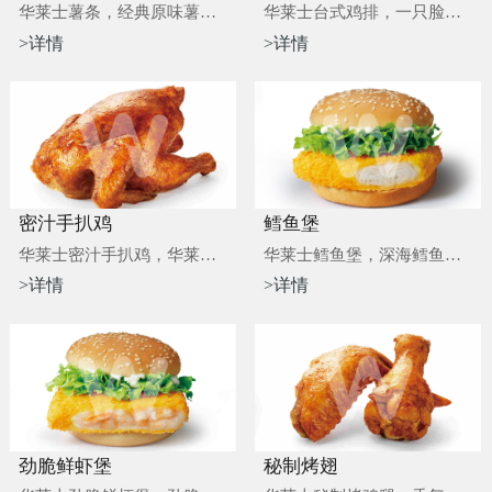
华莱士薯条，经典原味薯条，小朋友最爱，白......
华莱士台式鸡排，一只脸那么大的鸡排，你见......
>详情
>详情
密汁手扒鸡
鳕鱼堡
华莱士密汁手扒鸡，华莱士招牌烤鸡，喜欢华......
华莱士鳕鱼堡，深海鳕鱼，先甜可口，舌尖上......
>详情
>详情
劲脆鲜虾堡
秘制烤翅