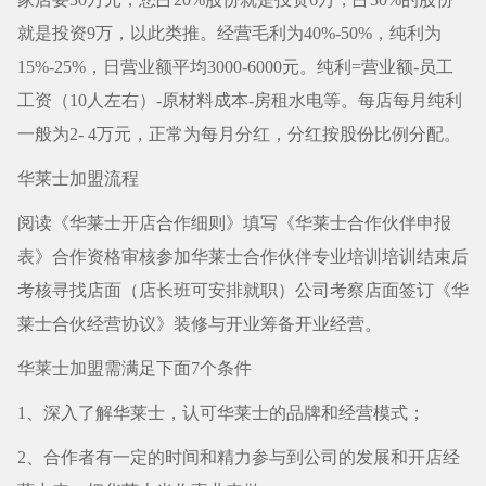
就是投资9万，以此类推。经营毛利为40%-50%，纯利为
15%-25%，日营业额平均3000-6000元。纯利=营业额-员工
工资（10人左右）-原材料成本-房租水电等。每店每月纯利
一般为2- 4万元，正常为每月分红，分红按股份比例分配。
华莱士加盟流程
阅读《华莱士开店合作细则》填写《华莱士合作伙伴申报
表》合作资格审核参加华莱士合作伙伴专业培训培训结束后
考核寻找店面（店长班可安排就职）公司考察店面签订《华
莱士合伙经营协议》装修与开业筹备开业经营。
华莱士加盟需满足下面7个条件
1、深入了解华莱士，认可华莱士的品牌和经营模式；
2、合作者有一定的时间和精力参与到公司的发展和开店经